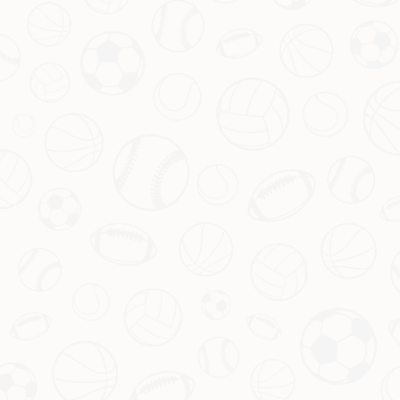
新闻资讯
问题解答
联系我们
订阅我们的新闻
订阅