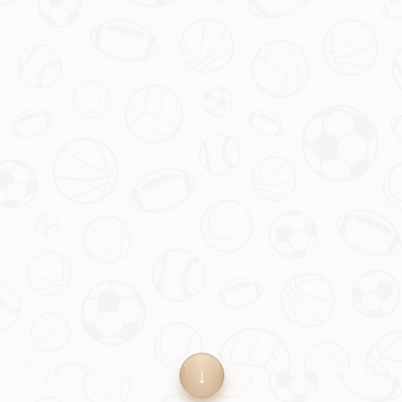
新闻资讯
问题解答
联系我们
关于问鼎
问鼎娱乐APP下载—官方网页版登录入口『Wending Yule』提供
“APP商店下载＋网页直登”双路径接入，覆盖安卓、iOS与主流桌
面浏览器。平台长期运营“节日主题月、周末狂欢夜、任务集章”等
娱乐活
©
2026
问鼎娱乐APP下载- Wending Yule 官方网页版登录入口地