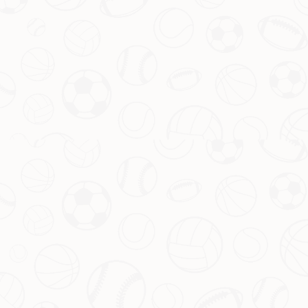
关注我们
Facebook
Twitter
Pinterest
Google Plus
Instagram
Linked In
热门新闻