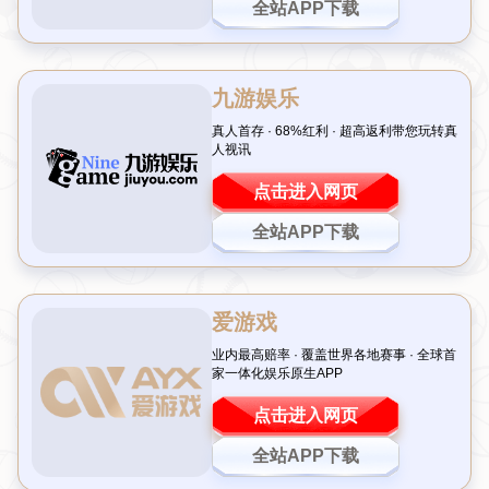
CBA争锋白热化：广厦稳坐榜
首，辽京疆强势反击掀波澜
admin
2026-04-27T02:52:03+08:00
2026
引言：CBA赛场风云再起 前四之争扣人心弦
随着CBA常规赛接近尾声，积分榜前四的争夺战进入白热化阶段。
广厦队凭借稳定的发挥暂时领跑，而辽宁、北京、新疆三支强队却
以惊人的逆袭之势不断冲击排名，彻底搅乱了原本的格局。这场
“CBA前四血战”不仅关乎季后赛席位，更展现了各队的实力与斗
志。究竟谁能笑到最后？让我们一起揭开这场激烈较量的面纱！
广厦稳坐榜首 实力与策略并存
作为本赛季的领头羊，广厦队的表现堪称教科书级别。他们在攻防
两端展现出极高的默契，尤其是核心球员胡金秋的内线统治力令人