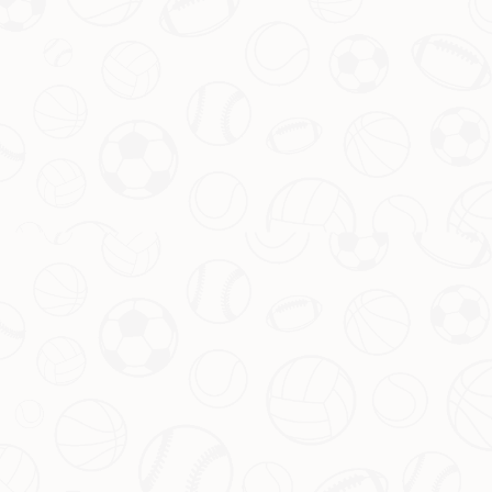
前四大战背后的意义：季后赛席位
的生死较量
CBA前四之争不仅仅是排名的博弈，更是季后赛席位的生死较量。
根据联赛规则，前四名队伍将直接晋级八强，避免首轮淘汰赛的风
险。因此，每一场比赛的结果都可能改变最终格局。
对于广厦而言，保住榜首意味着更大的心理优势；而对于辽宁、北
京和新疆来说，每一次胜利都是向更高目标迈进的关键一步。尤其
是像
辽京疆逆袭
这样的剧情，更是让这场血战充满了悬念。未来几
轮的对决中，各队的临场发挥、伤病情况以及教练组的战术布置，
都将成为决定胜负的重要因素。