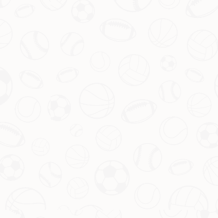
于问鼎
鼎娱乐APP下载—官方网页版登录入口『Wending