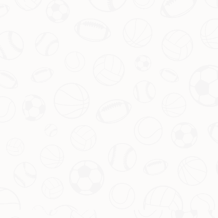
栏目导航与友情链接
关
问
网站首页
友情链接