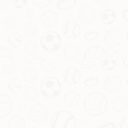
，再到如今全力追逐冠军梦想，card秃用自己的方式诠释了“人
而未来的路还很长，我们拭目以待，看他如何在篮球场上书写新
-精准人工计划APP下载