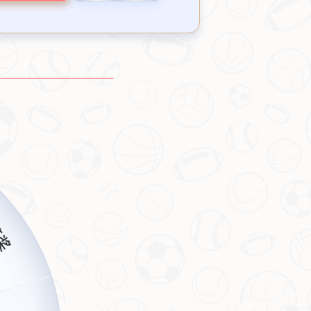
心童或圆奥运梦？斯诺克有望跻身2032
利物浦与阿
运会项目
沃库森提出
admin
2026-05-20T02:51:59+08:00
2026
admin
目导航
于问鼎