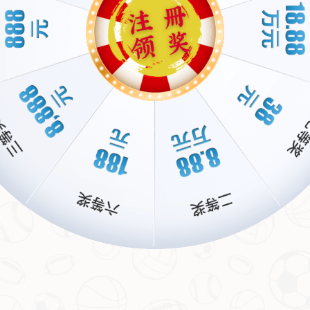
新
问
联
订