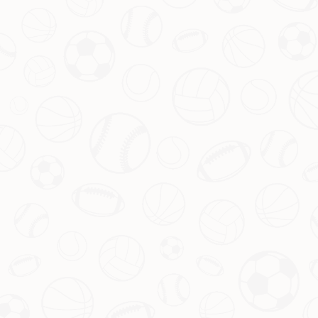
提交
关注我们
Facebook
Twitter
Pinterest