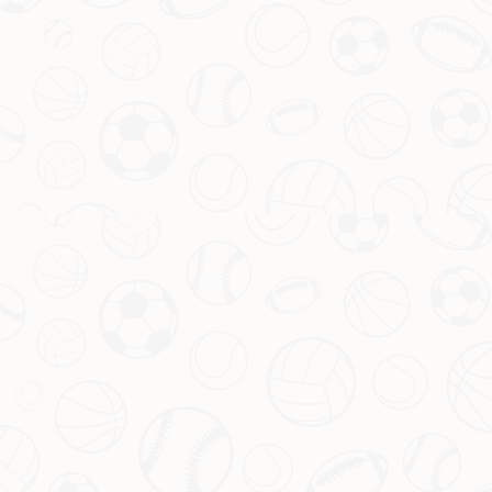
电话
024-9190684
邮箱
admin@cn-wendinggaming.com
栏目导航与友情链接
网站首页
友情链接
关于问鼎
新闻资讯
问题解答
联系我们
关于问鼎