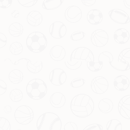
未来可期：欧冠舞台上的更大期待
随着赛季深入，巴黎圣日耳曼依然在欧冠赛场上保持竞争力，而作
为球队的重要一环，.ascending 的作用不容小觑。他的速度、突破
和视野，已经成为球队进攻端不可或缺的一部分。可以预见，如果
他能延续当前的火热状态，不仅个人荣誉榜上会增添更多光彩，也
可能帮助大巴黎实现多年来的冠军梦想。
热门推荐：
华体会体育官网 - 皇家马德里官方合作伙伴 | HTH