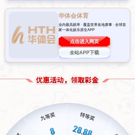
防守端的漏洞显得尤为突出。尤其是内线保护和外线轮转速度不
足，让对手频频抓住机会得分。数据统计显示，雷霆在关键比赛中
的失分往往集中在第四节，这与体能分配和战术执行的不足密切相
关。
此外，进攻端过于依赖个别球星的发挥也是一个隐患。一旦核心球
员被限制，整个体系便陷入停滞。
这种单点依赖的打法，在高强度
对抗中极易被针对
。因此，如何构建更加立体的攻防体系，成为摆
在教练组面前的一道难题。
二、阵容深度不足：替补席成短板
另一个不容忽视的问题是雷霆的
阵容深度
。主力球员表现出色，但
替补席上的贡献却寥寥无几。在长达48分钟的比赛中，主力长时间
作战导致疲劳累积，而对手则通过轮换保持了场上的活力。以最近
对阵一支东部强队的比赛为例，雷霆替补仅得到全队得分的15%，
而对手替补则贡献了近30%。这种差距直接影响了比赛走势。
对于一支志在冲击更高目标的球队来说，仅仅依靠首发五人显然不
够。管理层需要在自由市场或交易市场上寻找合适的角色球员，尤