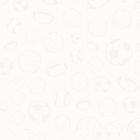
赵心童或圆奥运梦？斯诺克有望跻身2032奥运会项
目
admin
2026-05-20T02:51:59+08:00
2026
栏目导航
关于问鼎
新闻资讯
问题解答