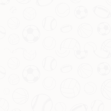
Facebook
Twitter
Pinterest
Google Plus
Instagram
Linked In
热门新闻
新闻资讯