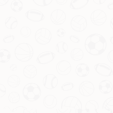
同时，管理层还需关注更衣室文化，确保新老队员之间的融合顺
畅。毕竟，篮球是一项团队运动，化学反应往往比单纯的纸面实力
更加重要。
友情链接：
c7娱乐模拟器试玩app下载-c7c7网页版登录入口地址
分享至:
需求表单