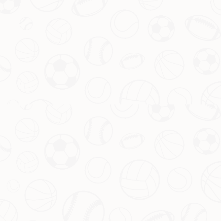
更是个人意志的体现。
为何他是德甲的象征？
如果要选出一位代表德甲精神的球员，托马斯·穆勒绝对是热门人
选。他的职业态度、场上表现以及对俱乐部的忠诚，都让他成为无
数球迷心中的偶像。更重要的是，他用实际行动证明了，即便没有
华丽的技术，凭借智慧和努力，依然可以在顶级联赛中创造奇迹。
如今，并列成为获得
德meth冠军
最多的德国球员，这一成就无疑
是对他职业生涯的最好注解。而对于未来，我们有理由相信，这位
34岁的“老将”还能继续书写属于自己的传奇。
相关链接：
开云体育官方网登录入口-Kaiyun娱乐APP下载
分享至:
需求表单