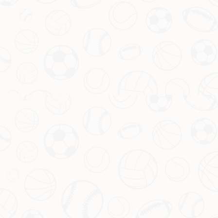
网站首页
友情链接
关于问鼎
新闻资讯
问题解答
联系我们
关于问鼎
问鼎娱乐APP下载—官方网页版登录入口『Wending Yule』提供
“APP商店下载＋网页直登”双路径接入，覆盖安卓、iOS与主流桌
面浏览器。平台长期运营“节日主题月、周末狂欢夜、任务集章”等
娱乐活