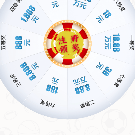
案例分析：关键赛季的逆袭表现
以2022-2023赛季为例，拜仁慕尼黑并非一路顺风。在赛季中期，
球队一度陷入低谷，甚至有被多特蒙德反超的危机。然而，在这样
的背景下，穆勒站了出来。他在多场比赛中扮演了
救世主
的角色，
尤其是在对阵强敌的关键战役中，他的进球和助攻帮助球队稳住阵
脚。最终，拜仁凭借最后一轮的惊险胜利锁定
德甲冠军
，而穆勒的
名字再一次被刻在了历史之中。这一次夺冠，不仅是团队的成功，