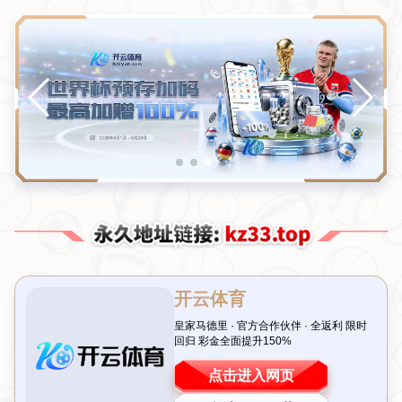
订阅我们
网站首页
关于问鼎