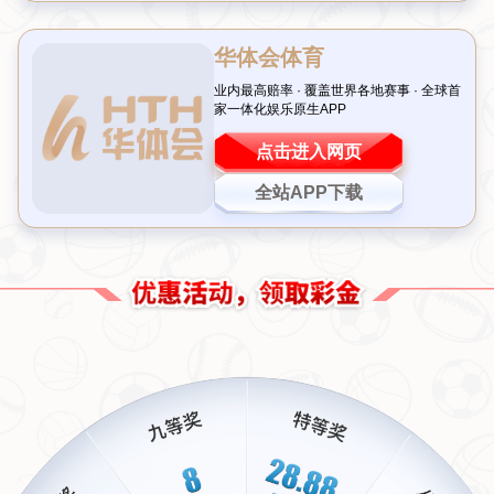
让我们一探究竟。
科尔的自信：摆脱首轮G5的疲惫阴
影
回顾勇士队在季后赛首轮的表现，尤其是G5的关键战役，球队在
高强度的对抗中明显显露出疲态。球员体能下降、攻防两端失误频
发，让许多人对他们的后续表现充满担忧。然而，科尔在最新采访
中明确表示，
当前队伍已经完全摆脱了那种疲惫感
。这不仅得益于
合理的轮休安排，也与队伍在心理层面的调整密不可分。
通过科学
的训练计划和针对性的恢复措施
，勇士队的整体状态得到了显著提
升，这为他们在接下来的比赛中保持竞争力提供了保障。
值得一提的是，科尔对团队士气的关注也起到关键作用。他提到，
球员们在训练中展现出的活力和专注度让他感到欣慰。这种积极的
变化，或许正是他敢于公开表达信心的底气所在。
极端情况下的抉择：三节落后45分
将换下主力