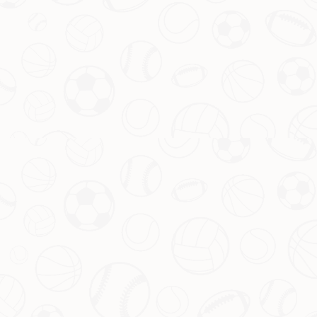
订阅我们的新闻
订阅
地址
黑龙江省鹤岗市工农区解放街道