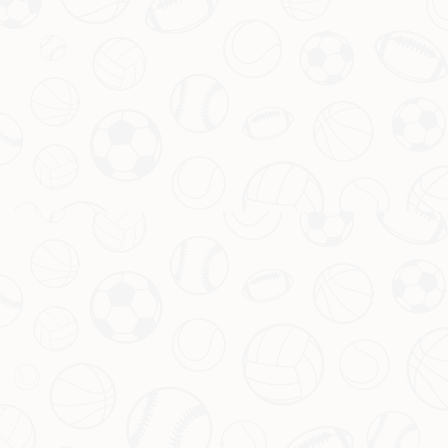
标。
这种既追求胜利又注重可持续发展的理念
，正是科尔区别于其
他教练的地方。
此外，他的决策还传递了一个信号：无论比分如何悬殊，比赛的态
度不能丢。即使选择换下主力，也并不意味着放弃，而是通过调整
来为下一场比赛积蓄力量。这种灵活应变的能力，正是他在联盟中
备受尊敬的原因之一。
球迷反响：支持与争议并存
对于科尔的表态，球迷们的反应可谓褒贬不一。部分人认为，他的
做法体现了人性化管理，能够有效延长主力阵容的战斗力；但也有
声音质疑，如果真的出现大幅落后的局面，选择“战略性放弃”是否
会影响团队士气？毕竟，在NBA的历史上，不乏逆转奇迹的上演，
比如2006年小牛对阵热火的总决赛经典之战。不过，无论外界如
何评价，科尔的出发点始终是基于对团队整体利益的考量，而非单
纯的结果导向。