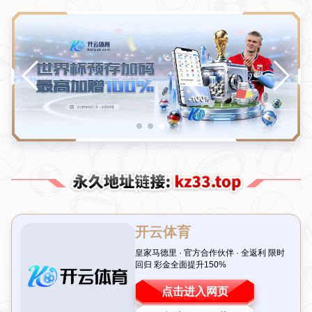
订阅我们
网站首页
关于问鼎