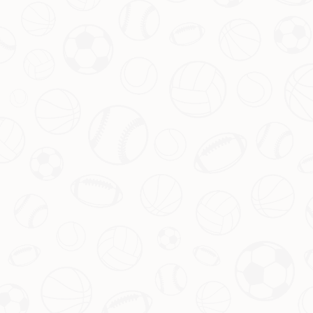
【早报】欧冠巅峰对决，利物浦首战占据上风
admin
2026-05-13T02:51:59+08:00
2026
栏目导航
关于问鼎
新闻资讯
问题解答
联系我们